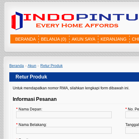
BERANDA
BELANJA (0)
AKUN SAYA
KERANJANG
CH
Beranda
»
Akun
»
Retur Produk
Retur Produk
Untuk mendapatkan nomor RMA, silahkan lengkapi form dibawah ini.
Informasi Pesanan
*
Nama Depan:
*
No. Pe
*
Nama Belakang:
Tanggal