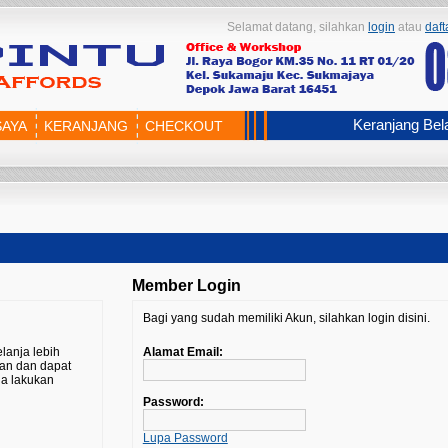
Selamat datang, silahkan
login
atau
daft
Keranjang Bel
SAYA
KERANJANG
CHECKOUT
Member Login
Bagi yang sudah memiliki Akun, silahkan login disini.
anja lebih
Alamat Email:
nan dan dapat
da lakukan
Password:
Lupa Password