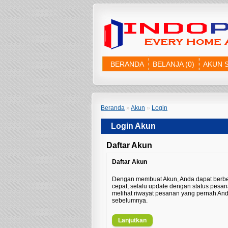
BERANDA
BELANJA (0)
AKUN 
Beranda
»
Akun
»
Login
Login Akun
Daftar Akun
Daftar Akun
Dengan membuat Akun, Anda dapat berbel
cepat, selalu update dengan status pesa
melihat riwayat pesanan yang pernah An
sebelumnya.
Lanjutkan